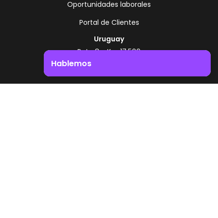
Oportunidades laborales
Portal de Clientes
Uruguay
Ruta 8 - Km 17.500
Montevideo - Uruguay
Hablemos
+598 2518 2000
Impulsá el crecimiento de tu negocio. ¡Contactanos!
Zonamerica Toll Free
Desde Argentina
0800 444 0126
Desde Brasil
0800 891 8736
ES
© 2026 Zonamerica. Todos los derechos
reservados
Politicas de seguridad