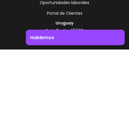
Oportunidades laborales
Portal de Clientes
Uruguay
Ruta 8 - Km 17.500
Montevideo - Uruguay
Hablemos
+598 2518 2000
Impulsá el crecimiento de tu negocio. ¡Contactanos!
Zonamerica Toll Free
Desde Argentina
0800 444 0126
Desde Brasil
0800 891 8736
ES
© 2026 Zonamerica. Todos los derechos
reservados
Politicas de seguridad