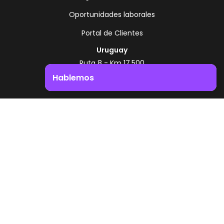
Oportunidades laborales
Portal de Clientes
Uruguay
Ruta 8 - Km 17.500
Montevideo - Uruguay
Hablemos
+598 2518 2000
Impulsá el crecimiento de tu negocio. ¡Contactanos!
Zonamerica Toll Free
Desde Argentina
0800 444 0126
Desde Brasil
0800 891 8736
ES
© 2026 Zonamerica. Todos los derechos
reservados