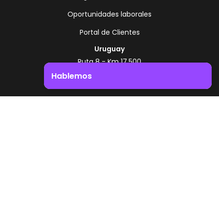
Oportunidades laborales
Portal de Clientes
Uruguay
Ruta 8 - Km 17.500
Montevideo - Uruguay
Hablemos
+598 2518 2000
Impulsá el crecimiento de tu negocio. ¡Contactanos!
Zonamerica Toll Free
Desde Argentina
0800 444 0126
Desde Brasil
0800 891 8736
ES
© 2026 Zonamerica. Todos los derechos
reservados