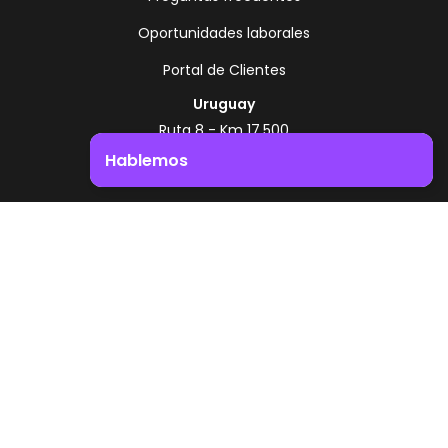
Oportunidades laborales
Portal de Clientes
Uruguay
Ruta 8 - Km 17.500
Montevideo - Uruguay
Hablemos
+598 2518 2000
Impulsá el crecimiento de tu negocio. ¡Contactanos!
Zonamerica Toll Free
Desde Argentina
0800 444 0126
Desde Brasil
0800 891 8736
ES
© 2026 Zonamerica. Todos los derechos
reservados