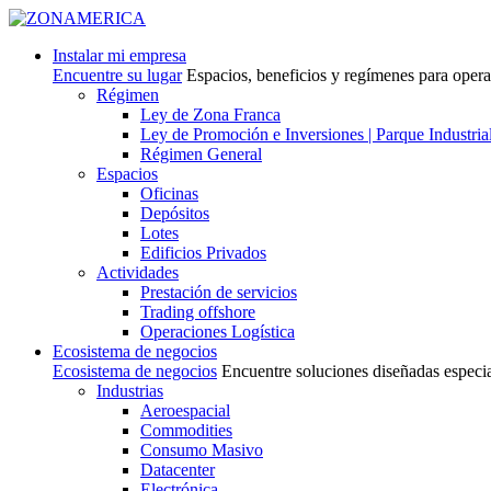
Instalar mi empresa
Encuentre su lugar
Espacios, beneficios y regímenes para oper
Régimen
Ley de Zona Franca
Ley de Promoción e Inversiones | Parque Industria
Régimen General
Espacios
Oficinas
Depósitos
Lotes
Edificios Privados
Actividades
Prestación de servicios
Trading offshore
Operaciones Logística
Ecosistema de negocios
Ecosistema de negocios
Encuentre soluciones diseñadas especi
Industrias
Aeroespacial
Commodities
Consumo Masivo
Datacenter
Electrónica