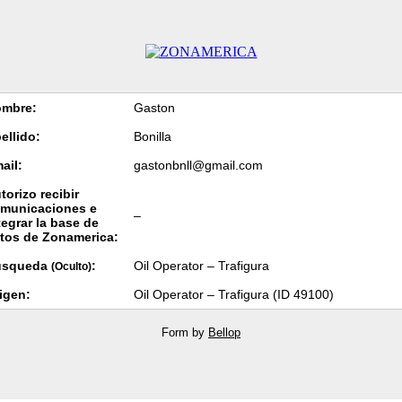
mbre:
Gaston
ellido:
Bonilla
ail:
gastonbnll@gmail.com
torizo recibir
municaciones e
–
tegrar la base de
tos de Zonamerica:
úsqueda
:
Oil Operator – Trafigura
(Oculto)
igen:
Oil Operator – Trafigura (ID 49100)
Form by
Bellop