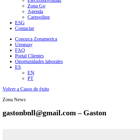
Electromovilidad
Zona Go
Agenda
Carpooling
ESG
Contactar
Conozca Zonamerica
Uruguay
FAQ
Portal Clientes
Oportunidades laborales
ES
EN
PT
Volver a Casos de éxito
Zona News
gastonbnll@gmail.com – Gaston