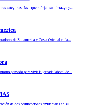
s categorías clave que reflejan su liderazgo y...
america
adores de Zonamerica y Costa Oriental en la...
bra
orno pensado para vivir la jornada laboral de...
 MAS
ción de dos certificaciones ambientales en su...