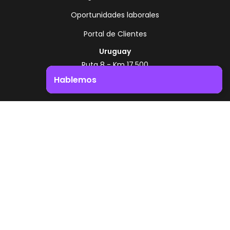
Oportunidades laborales
Portal de Clientes
Uruguay
Ruta 8 - Km 17.500
Montevideo - Uruguay
Hablemos
+598 2518 2000
Impulsá el crecimiento de tu negocio. ¡Contactanos!
Zonamerica Toll Free
Desde Argentina
0800 444 0126
Desde Brasil
0800 891 8736
ES
© 2026 Zonamerica. Todos los derechos
reservados