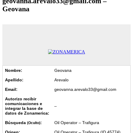
geovanna.arevalo33@gmail.com –
Geovana
Nombre:
Geovana
Apellido:
Arevalo
Email:
geovanna.arevalo33@gmail.com
Autorizo recibir
comunicaciones e
–
integrar la base de
datos de Zonamerica:
Búsqueda
:
Oil Operator – Trafigura
(Oculto)
Origen:
Oil Operator – Trafigura (ID 45774)