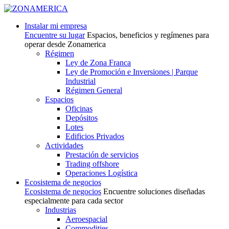
Instalar mi empresa
Encuentre su lugar
Espacios, beneficios y regímenes para
operar desde Zonamerica
Régimen
Ley de Zona Franca
Ley de Promoción e Inversiones | Parque
Industrial
Régimen General
Espacios
Oficinas
Depósitos
Lotes
Edificios Privados
Actividades
Prestación de servicios
Trading offshore
Operaciones Logística
Ecosistema de negocios
Ecosistema de negocios
Encuentre soluciones diseñadas
especialmente para cada sector
Industrias
Aeroespacial
Commodities