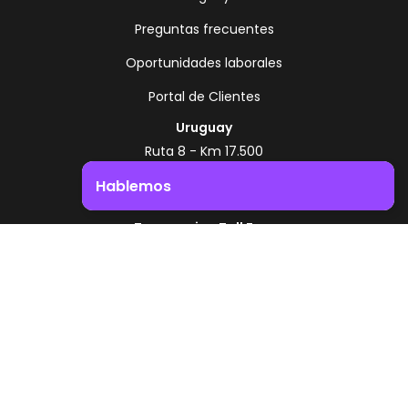
Preguntas frecuentes
Oportunidades laborales
Portal de Clientes
Uruguay
Ruta 8 - Km 17.500
Montevideo - Uruguay
Hablemos
+598 2518 2000
Impulsá el crecimiento de tu negocio. ¡Contactanos!
Zonamerica Toll Free
Desde Argentina
0800 444 0126
Desde Brasil
0800 891 8736
ES
© 2026 Zonamerica. Todos los derechos