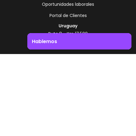
Oportunidades laborales
Portal de Clientes
Uruguay
Ruta 8 - Km 17.500
Montevideo - Uruguay
Hablemos
+598 2518 2000
Impulsá el crecimiento de tu negocio. ¡Contactanos!
Zonamerica Toll Free
Desde Argentina
0800 444 0126
Desde Brasil
0800 891 8736
ES
© 2026 Zonamerica. Todos los derechos
reservados
Politicas de seguridad