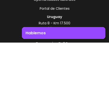
Portal de Clientes
Uruguay
Ruta 8 - Km 17.500
Montevideo - Uruguay
Hablemos
+598 2518 2000
Impulsá el crecimiento de tu negocio. ¡Contactanos!
Zonamerica Toll Free
Desde Argentina
0800 444 0126
Desde Brasil
0800 891 8736
ES
© 2026 Zonamerica. Todos los derechos
reservados
Politicas de seguridad