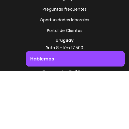
Preguntas frecuentes
Oportunidades laborales
Portal de Clientes
Uruguay
Ruta 8 - Km 17.500
Montevideo - Uruguay
Hablemos
+598 2518 2000
Impulsá el crecimiento de tu negocio. ¡Contactanos!
Zonamerica Toll Free
Desde Argentina
0800 444 0126
Desde Brasil
0800 891 8736
ES
© 2026 Zonamerica. Todos los derechos