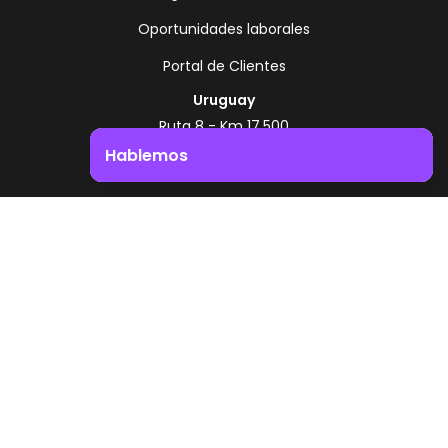
Oportunidades laborales
Portal de Clientes
Uruguay
Ruta 8 - Km 17.500
Montevideo - Uruguay
Hablemos
+598 2518 2000
Impulsá el crecimiento de tu negocio. ¡Contactanos!
Zonamerica Toll Free
Desde Argentina
0800 444 0126
Desde Brasil
0800 891 8736
ES
© 2026 Zonamerica. Todos los derechos
reservados