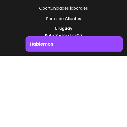
Oportunidades laborales
Portal de Clientes
Uruguay
Ruta 8 - Km 17.500
Montevideo - Uruguay
Hablemos
+598 2518 2000
Impulsá el crecimiento de tu negocio. ¡Contactanos!
Zonamerica Toll Free
Desde Argentina
0800 444 0126
Desde Brasil
0800 891 8736
ES
© 2026 Zonamerica. Todos los derechos
reservados