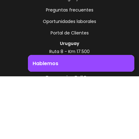
Preguntas frecuentes
Oportunidades laborales
Portal de Clientes
Uruguay
Ruta 8 - Km 17.500
Montevideo - Uruguay
Hablemos
+598 2518 2000
Impulsá el crecimiento de tu negocio. ¡Contactanos!
Zonamerica Toll Free
Desde Argentina
0800 444 0126
Desde Brasil
0800 891 8736
ES
© 2026 Zonamerica. Todos los derechos