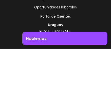
Oportunidades laborales
Portal de Clientes
Uruguay
Ruta 8 - Km 17.500
Montevideo - Uruguay
Hablemos
+598 2518 2000
Impulsá el crecimiento de tu negocio. ¡Contactanos!
Zonamerica Toll Free
Desde Argentina
0800 444 0126
Desde Brasil
0800 891 8736
ES
© 2026 Zonamerica. Todos los derechos
reservados