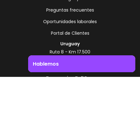
Preguntas frecuentes
Oportunidades laborales
Portal de Clientes
Uruguay
Ruta 8 - Km 17.500
Montevideo - Uruguay
Hablemos
+598 2518 2000
Impulsá el crecimiento de tu negocio. ¡Contactanos!
Zonamerica Toll Free
Desde Argentina
0800 444 0126
Desde Brasil
0800 891 8736
ES
© 2026 Zonamerica. Todos los derechos