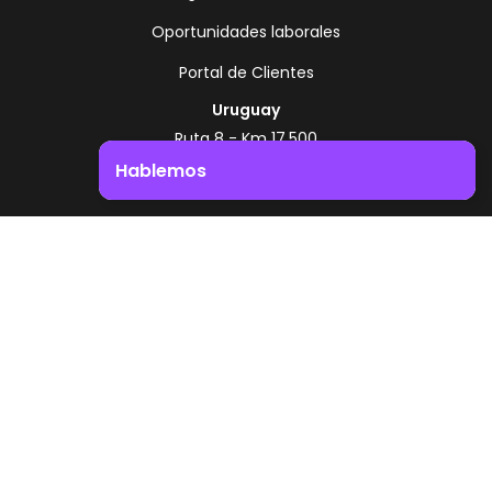
Oportunidades laborales
Portal de Clientes
Uruguay
Ruta 8 - Km 17.500
Montevideo - Uruguay
Hablemos
+598 2518 2000
Impulsá el crecimiento de tu negocio. ¡Contactanos!
Zonamerica Toll Free
Desde Argentina
0800 444 0126
Desde Brasil
0800 891 8736
ES
© 2026 Zonamerica. Todos los derechos
reservados