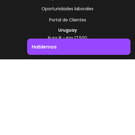
Oportunidades laborales
Portal de Clientes
Uruguay
Ruta 8 - Km 17.500
Montevideo - Uruguay
Hablemos
+598 2518 2000
Impulsá el crecimiento de tu negocio. ¡Contactanos!
Zonamerica Toll Free
Desde Argentina
0800 444 0126
Desde Brasil
0800 891 8736
ES
© 2026 Zonamerica. Todos los derechos
reservados