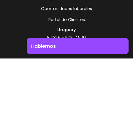
Oportunidades laborales
Portal de Clientes
Uruguay
Ruta 8 - Km 17.500
Montevideo - Uruguay
Hablemos
+598 2518 2000
Impulsá el crecimiento de tu negocio. ¡Contactanos!
Zonamerica Toll Free
Desde Argentina
0800 444 0126
Desde Brasil
0800 891 8736
ES
© 2026 Zonamerica. Todos los derechos
reservados