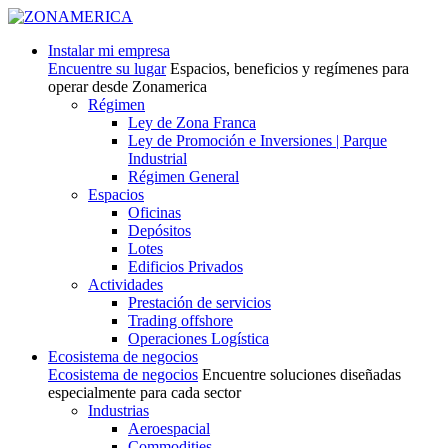
Instalar mi empresa
Encuentre su lugar
Espacios, beneficios y regímenes para
operar desde Zonamerica
Régimen
Ley de Zona Franca
Ley de Promoción e Inversiones | Parque
Industrial
Régimen General
Espacios
Oficinas
Depósitos
Lotes
Edificios Privados
Actividades
Prestación de servicios
Trading offshore
Operaciones Logística
Ecosistema de negocios
Ecosistema de negocios
Encuentre soluciones diseñadas
especialmente para cada sector
Industrias
Aeroespacial
Commodities