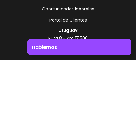
Oportunidades laborales
Portal de Clientes
Uruguay
Ruta 8 - Km 17.500
Montevideo - Uruguay
Hablemos
+598 2518 2000
Impulsá el crecimiento de tu negocio. ¡Contactanos!
Zonamerica Toll Free
Desde Argentina
0800 444 0126
Desde Brasil
0800 891 8736
ES
© 2026 Zonamerica. Todos los derechos
reservados