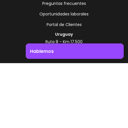
Preguntas frecuentes
Oportunidades laborales
Portal de Clientes
Uruguay
Ruta 8 - Km 17.500
Montevideo - Uruguay
Hablemos
+598 2518 2000
Impulsá el crecimiento de tu negocio. ¡Contactanos!
Zonamerica Toll Free
Desde Argentina
0800 444 0126
Desde Brasil
0800 891 8736
ES
© 2026 Zonamerica. Todos los derechos
reservados