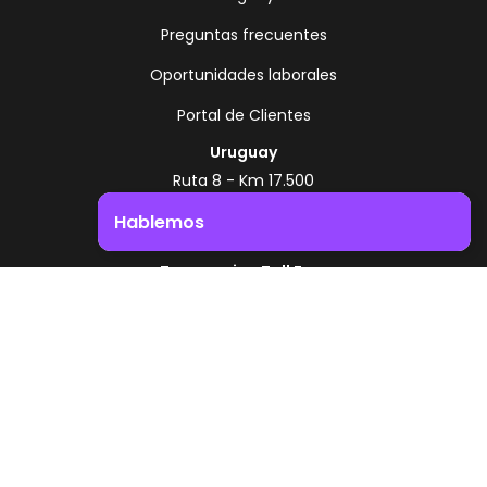
Preguntas frecuentes
Oportunidades laborales
Portal de Clientes
Uruguay
Ruta 8 - Km 17.500
Montevideo - Uruguay
Hablemos
+598 2518 2000
Impulsá el crecimiento de tu negocio. ¡Contactanos!
Zonamerica Toll Free
Desde Argentina
0800 444 0126
Desde Brasil
0800 891 8736
ES
© 2026 Zonamerica. Todos los derechos