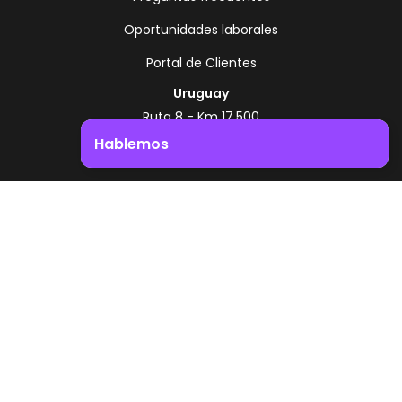
Oportunidades laborales
Portal de Clientes
Uruguay
Ruta 8 - Km 17.500
Montevideo - Uruguay
Hablemos
+598 2518 2000
Impulsá el crecimiento de tu negocio. ¡Contactanos!
Zonamerica Toll Free
Desde Argentina
0800 444 0126
Desde Brasil
0800 891 8736
ES
© 2026 Zonamerica. Todos los derechos
reservados