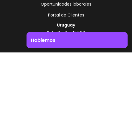
Oportunidades laborales
Portal de Clientes
Uruguay
Ruta 8 - Km 17.500
Montevideo - Uruguay
Hablemos
+598 2518 2000
Impulsá el crecimiento de tu negocio. ¡Contactanos!
Zonamerica Toll Free
Desde Argentina
0800 444 0126
Desde Brasil
0800 891 8736
ES
© 2026 Zonamerica. Todos los derechos
reservados
Politicas de seguridad