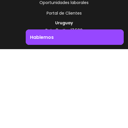
Oportunidades laborales
Portal de Clientes
Uruguay
Ruta 8 - Km 17.500
Montevideo - Uruguay
Hablemos
+598 2518 2000
Impulsá el crecimiento de tu negocio. ¡Contactanos!
Zonamerica Toll Free
Desde Argentina
0800 444 0126
Desde Brasil
0800 891 8736
ES
© 2026 Zonamerica. Todos los derechos
reservados
Politicas de seguridad