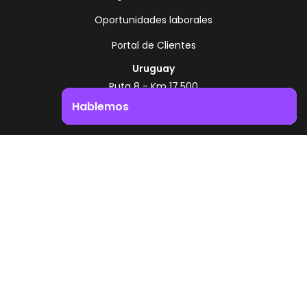
Oportunidades laborales
Portal de Clientes
Uruguay
Ruta 8 - Km 17.500
Montevideo - Uruguay
Hablemos
+598 2518 2000
Impulsá el crecimiento de tu negocio. ¡Contactanos!
Zonamerica Toll Free
Desde Argentina
0800 444 0126
Desde Brasil
0800 891 8736
ES
© 2026 Zonamerica. Todos los derechos
reservados