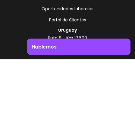
Oportunidades laborales
Portal de Clientes
Uruguay
Ruta 8 - Km 17.500
Montevideo - Uruguay
Hablemos
+598 2518 2000
Impulsá el crecimiento de tu negocio. ¡Contactanos!
Zonamerica Toll Free
Desde Argentina
0800 444 0126
Desde Brasil
0800 891 8736
ES
© 2026 Zonamerica. Todos los derechos
reservados