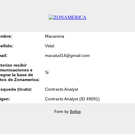
mbre:
Macarena
ellido:
Vidal
ail:
macalud14@gmail.com
torizo recibir
municaciones e
Si
tegrar la base de
tos de Zonamerica:
úsqueda
:
Contracts Analyst
(Oculto)
igen:
Contracts Analyst (ID 49091)
Form by
Bellop