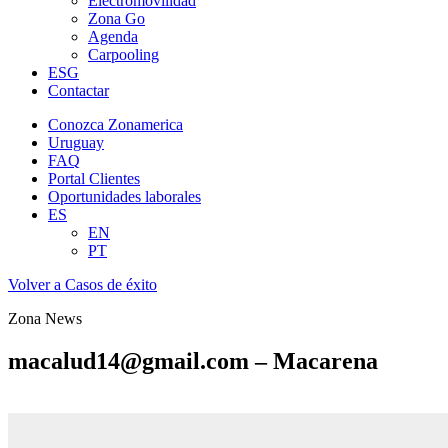
Electromovilidad
Zona Go
Agenda
Carpooling
ESG
Contactar
Conozca Zonamerica
Uruguay
FAQ
Portal Clientes
Oportunidades laborales
ES
EN
PT
Volver a Casos de éxito
Zona News
macalud14@gmail.com – Macarena