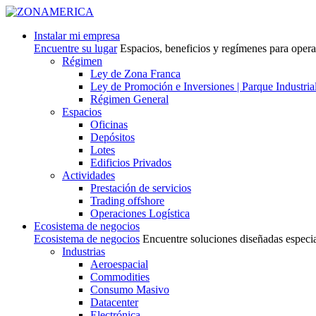
Instalar mi empresa
Encuentre su lugar
Espacios, beneficios y regímenes para oper
Régimen
Ley de Zona Franca
Ley de Promoción e Inversiones | Parque Industria
Régimen General
Espacios
Oficinas
Depósitos
Lotes
Edificios Privados
Actividades
Prestación de servicios
Trading offshore
Operaciones Logística
Ecosistema de negocios
Ecosistema de negocios
Encuentre soluciones diseñadas especi
Industrias
Aeroespacial
Commodities
Consumo Masivo
Datacenter
Electrónica