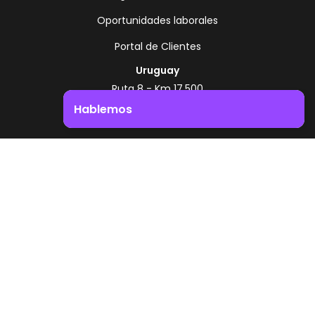
Oportunidades laborales
Portal de Clientes
Uruguay
Ruta 8 - Km 17.500
Montevideo - Uruguay
Hablemos
+598 2518 2000
Impulsá el crecimiento de tu negocio. ¡Contactanos!
Zonamerica Toll Free
Desde Argentina
0800 444 0126
Desde Brasil
0800 891 8736
ES
© 2026 Zonamerica. Todos los derechos
reservados