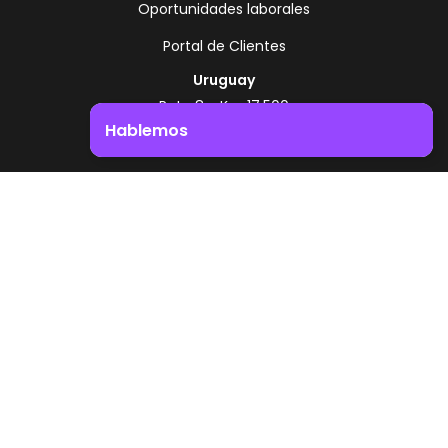
Oportunidades laborales
Portal de Clientes
Uruguay
Ruta 8 - Km 17.500
Montevideo - Uruguay
Hablemos
+598 2518 2000
Impulsá el crecimiento de tu negocio. ¡Contactanos!
Zonamerica Toll Free
Desde Argentina
0800 444 0126
Desde Brasil
0800 891 8736
ES
© 2026 Zonamerica. Todos los derechos
reservados
Politicas de seguridad