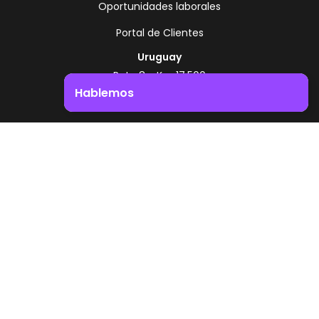
Oportunidades laborales
Portal de Clientes
Uruguay
Ruta 8 - Km 17.500
Montevideo - Uruguay
Hablemos
+598 2518 2000
Impulsá el crecimiento de tu negocio. ¡Contactanos!
Zonamerica Toll Free
Desde Argentina
0800 444 0126
Desde Brasil
0800 891 8736
ES
© 2026 Zonamerica. Todos los derechos
reservados
Politicas de seguridad