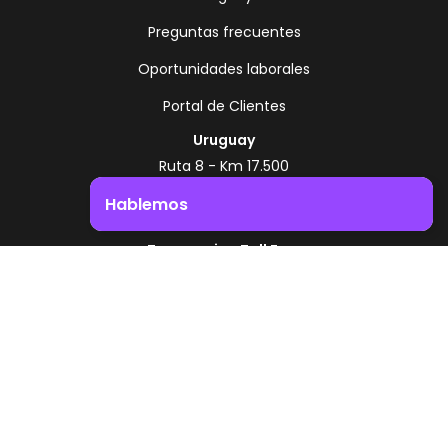
Preguntas frecuentes
Oportunidades laborales
Portal de Clientes
Uruguay
Ruta 8 - Km 17.500
Montevideo - Uruguay
Hablemos
+598 2518 2000
Impulsá el crecimiento de tu negocio. ¡Contactanos!
Zonamerica Toll Free
Desde Argentina
0800 444 0126
Desde Brasil
0800 891 8736
ES
© 2026 Zonamerica. Todos los derechos