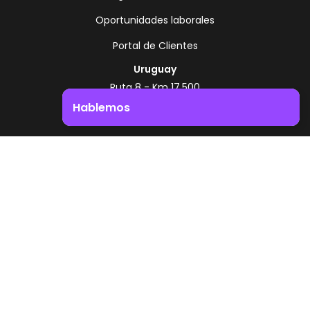
Oportunidades laborales
Portal de Clientes
Uruguay
Ruta 8 - Km 17.500
Montevideo - Uruguay
Hablemos
+598 2518 2000
Impulsá el crecimiento de tu negocio. ¡Contactanos!
Zonamerica Toll Free
Desde Argentina
0800 444 0126
Desde Brasil
0800 891 8736
ES
© 2026 Zonamerica. Todos los derechos
reservados