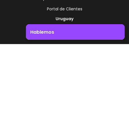
Portal de Clientes
Uruguay
Ruta 8 - Km 17.500
Hablemos
Montevideo - Uruguay
+598 2518 2000
Impulsá el crecimiento de tu negocio. ¡Contactanos!
Zonamerica Toll Free
Desde Argentina
0800 444 0126
Desde Brasil
0800 891 8736
ES
© 2026 Zonamerica. Todos los derechos
reservados
Politicas de seguridad