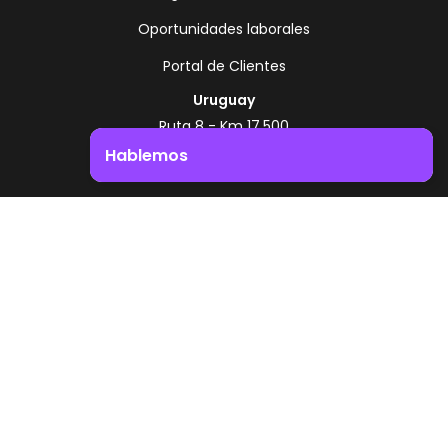
Oportunidades laborales
Portal de Clientes
Uruguay
Ruta 8 - Km 17.500
Montevideo - Uruguay
Hablemos
+598 2518 2000
Impulsá el crecimiento de tu negocio. ¡Contactanos!
Zonamerica Toll Free
Desde Argentina
0800 444 0126
Desde Brasil
0800 891 8736
ES
© 2026 Zonamerica. Todos los derechos
reservados