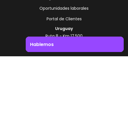
Oportunidades laborales
Portal de Clientes
Uruguay
Ruta 8 - Km 17.500
Montevideo - Uruguay
Hablemos
+598 2518 2000
Impulsá el crecimiento de tu negocio. ¡Contactanos!
Zonamerica Toll Free
Desde Argentina
0800 444 0126
Desde Brasil
0800 891 8736
ES
© 2026 Zonamerica. Todos los derechos
reservados