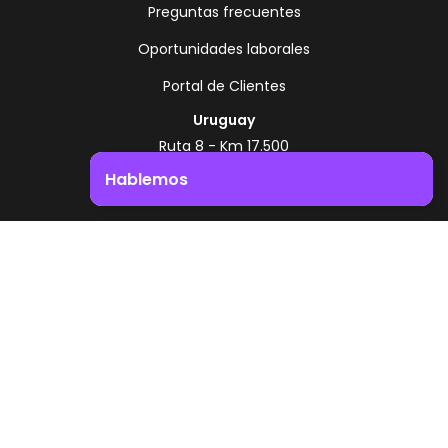
Preguntas frecuentes
Oportunidades laborales
Portal de Clientes
Uruguay
Ruta 8 - Km 17.500
Montevideo - Uruguay
Hablemos
+598 2518 2000
Impulsá el crecimiento de tu negocio. ¡Contactanos!
Zonamerica Toll Free
Desde Argentina
0800 444 0126
Desde Brasil
0800 891 8736
ES
© 2026 Zonamerica. Todos los derechos
reservados