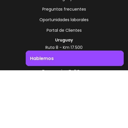
Preguntas frecuentes
Oportunidades laborales
Portal de Clientes
Uruguay
Ruta 8 - Km 17.500
Montevideo - Uruguay
Hablemos
+598 2518 2000
Impulsá el crecimiento de tu negocio. ¡Contactanos!
Zonamerica Toll Free
Desde Argentina
0800 444 0126
Desde Brasil
0800 891 8736
ES
© 2026 Zonamerica. Todos los derechos