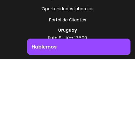
Oportunidades laborales
Portal de Clientes
Uruguay
Ruta 8 - Km 17.500
Montevideo - Uruguay
Hablemos
+598 2518 2000
Impulsá el crecimiento de tu negocio. ¡Contactanos!
Zonamerica Toll Free
Desde Argentina
0800 444 0126
Desde Brasil
0800 891 8736
ES
© 2026 Zonamerica. Todos los derechos
reservados