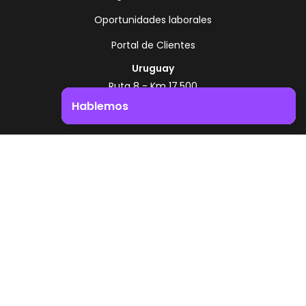
Oportunidades laborales
Portal de Clientes
Uruguay
Ruta 8 - Km 17.500
Montevideo - Uruguay
Hablemos
+598 2518 2000
Impulsá el crecimiento de tu negocio. ¡Contactanos!
Zonamerica Toll Free
Desde Argentina
0800 444 0126
Desde Brasil
0800 891 8736
ES
© 2026 Zonamerica. Todos los derechos
reservados