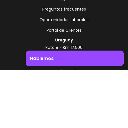
Preguntas frecuentes
Oportunidades laborales
Portal de Clientes
Uruguay
Ruta 8 - Km 17.500
Montevideo - Uruguay
Hablemos
+598 2518 2000
Impulsá el crecimiento de tu negocio. ¡Contactanos!
Zonamerica Toll Free
Desde Argentina
0800 444 0126
Desde Brasil
0800 891 8736
ES
© 2026 Zonamerica. Todos los derechos