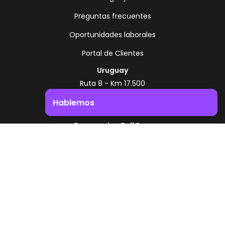
Preguntas frecuentes
Oportunidades laborales
Portal de Clientes
Uruguay
Ruta 8 - Km 17.500
Montevideo - Uruguay
Hablemos
+598 2518 2000
Impulsá el crecimiento de tu negocio. ¡Contactanos!
Zonamerica Toll Free
Desde Argentina
0800 444 0126
Desde Brasil
0800 891 8736
ES
© 2026 Zonamerica. Todos los derechos