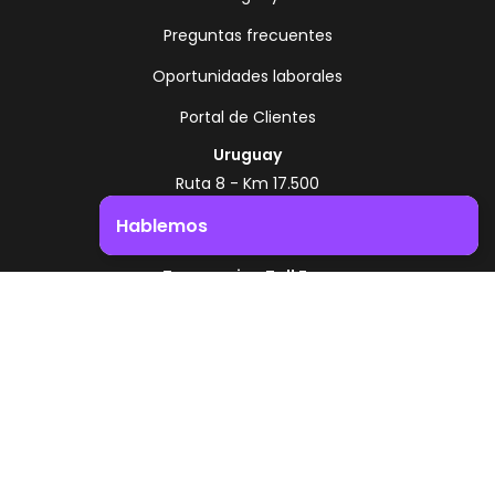
Preguntas frecuentes
Oportunidades laborales
Portal de Clientes
Uruguay
Ruta 8 - Km 17.500
Montevideo - Uruguay
Hablemos
+598 2518 2000
Impulsá el crecimiento de tu negocio. ¡Contactanos!
Zonamerica Toll Free
Desde Argentina
0800 444 0126
Desde Brasil
0800 891 8736
ES
© 2026 Zonamerica. Todos los derechos