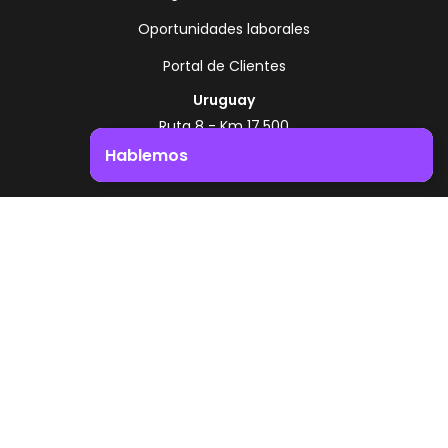
Oportunidades laborales
Portal de Clientes
Uruguay
Ruta 8 - Km 17.500
Montevideo - Uruguay
Hablemos
+598 2518 2000
Impulsá el crecimiento de tu negocio. ¡Contactanos!
Zonamerica Toll Free
Desde Argentina
0800 444 0126
Desde Brasil
0800 891 8736
ES
© 2026 Zonamerica. Todos los derechos
reservados