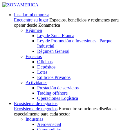
Instalar mi empresa
Encuentre su lugar
Espacios, beneficios y regímenes para
operar desde Zonamerica
Régimen
Ley de Zona Franca
Ley de Promoción e Inversiones | Parque
Industrial
Régimen General
Espacios
Oficinas
Depósitos
Lotes
Edificios Privados
Actividades
Prestación de servicios
Trading offshore
Operaciones Logística
Ecosistema de negocios
Ecosistema de negocios
Encuentre soluciones diseñadas
especialmente para cada sector
Industrias
Aeroespacial
Commodities