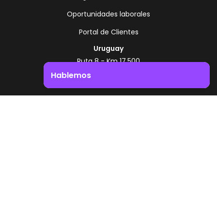
Oportunidades laborales
Portal de Clientes
Uruguay
Ruta 8 - Km 17.500
Montevideo - Uruguay
Hablemos
+598 2518 2000
Impulsá el crecimiento de tu negocio. ¡Contactanos!
Zonamerica Toll Free
Desde Argentina
0800 444 0126
Desde Brasil
0800 891 8736
ES
© 2026 Zonamerica. Todos los derechos
reservados