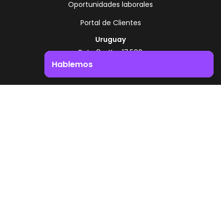
Oportunidades laborales
Portal de Clientes
Uruguay
Ruta 8 - Km 17.500
Montevideo - Uruguay
Hablemos
+598 2518 2000
Impulsá el crecimiento de tu negocio. ¡Contactanos!
Zonamerica Toll Free
Desde Argentina
0800 444 0126
Desde Brasil
0800 891 8736
ES
© 2026 Zonamerica. Todos los derechos
reservados
Politicas de seguridad