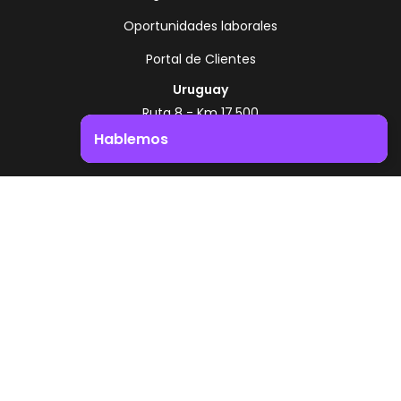
Oportunidades laborales
Portal de Clientes
Uruguay
Ruta 8 - Km 17.500
Montevideo - Uruguay
Hablemos
+598 2518 2000
Impulsá el crecimiento de tu negocio. ¡Contactanos!
Zonamerica Toll Free
Desde Argentina
0800 444 0126
Desde Brasil
0800 891 8736
ES
© 2026 Zonamerica. Todos los derechos
reservados